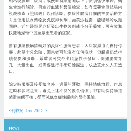
如出現腹痛、腹瀉，或便血持續兩週以上，便須儘快求醫。醫
生會進行觸診、再進行血液和糞便檢查，如有需要會做結腸內
視鏡檢查（照腸鏡）以作診斷。炎症性腸病目前的主要治療方
向是使用抗炎藥物及免疫抑制劑，如美沙拉秦、硫唑嘌呤或類
固醇。近年醫學界亦研發出生物製劑或小分子藥物，可有效和
快捷地減輕中度至嚴重患者的症狀。
曾有服藥後病情轉好的炎症性腸病患者，因症狀減退而自行停
藥，此舉十分危險，因患者可能沒有任何症狀，但腸道仍然持
續發炎和潰瘍，嚴重者可突然出現急性併發症，例如腸道穿
孔、大量出血，或需要進行手術切除腸道，或放置永久人工造
口。
除定時服藥及接受檢查外，適量的運動、保持情緒放鬆、作息
定時和多吃蔬果，避免上述不良的飲食習慣，都有助保持腸道
菌群生態平衡，從而減低炎症性腸病的發病風險。
<刊載於《am730》>
News