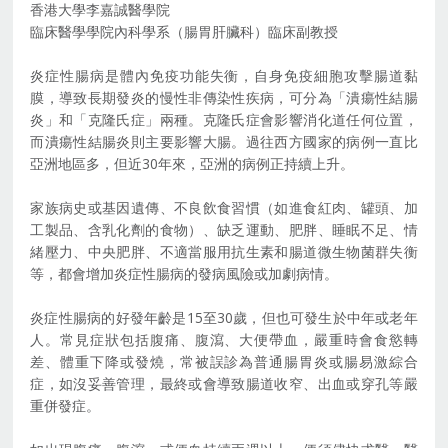
香港大學李嘉誠醫學院
臨床醫學學院內科學系（腸胃肝臟科）臨床副教授
炎症性腸病是體內免疫功能失衡，自身免疫細胞攻擊腸道黏
膜，導致長期發炎的慢性非傳染性疾病，可分為「潰瘍性結腸
炎」和「克隆氏症」兩種。克隆氏症會影響消化道任何位置，
而潰瘍性結腸炎則主要影響大腸。過往西方國家的病例一直比
亞洲地區多，但近30年來，亞洲的病例正持續上升。
家族病史或基因遺傳、不良飲食習慣（如進食紅肉、罐頭、加
工製品、含乳化劑的食物）、缺乏運動、肥胖、睡眠不足、情
緒壓力、中央肥胖、不適當服用抗生素和腸道微生物菌群失衡
等，都會增加炎症性腸病的發病風險或加劇病情。
炎症性腸病的好發年齡是15至30歲，但也可發生於中年或老年
人。常見症狀包括腹痛、腹瀉、大便帶血，嚴重時會食慾轉
差、體重下降或發燒，常被誤診為普通腸胃炎或腸易激綜合
症，如沒妥善管理，最終或會導致腸道收窄、出血或穿孔等嚴
重併發症。