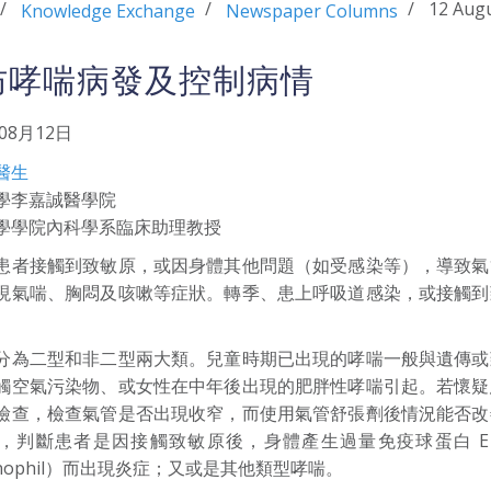
12 Aug
Knowledge Exchange
Newspaper Columns
防哮喘病發及控制病情
年08月12日
醫生
學李嘉誠醫學院
學學院內科學系臨床助理教授
患者接觸到致敏原，或因身體其他問題（如受感染等），導致氣
現氣喘、胸悶及咳嗽等症狀。轉季、患上呼吸道感染，或接觸到
分為二型和非二型兩大類。兒童時期已出現的哮喘一般與遺傳或
觸空氣污染物、或女性在中年後出現的肥胖性哮喘引起。若懷疑
檢查，檢查氣管是否出現收窄，而使用氣管舒張劑後情況能否改
，判斷患者是因接觸致敏原後，身體產生過量免疫球蛋白 E
inophil）而出現炎症；又或是其他類型哮喘。