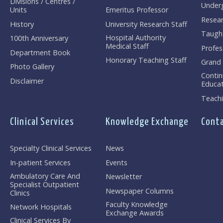
Divisions / Centres /
Under
Units
Emeritus Professor
Resea
History
University Research Staff
Taugh
Hospital Authority
100th Anniversary
Medical Staff
Profes
Department Book
Honorary Teaching Staff
Grand
Photo Gallery
Contin
Disclaimer
Educat
Teachi
Clinical Services
Knowledge Exchange
Conta
Specialty Clinical Services
News
In-patient Services
Events
Ambulatory Care And
Newsletter
Specialist Outpatient
Newspaper Columns
Clinics
Faculty Knowledge
Network Hospitals
Exchange Awards
Clinical Services By