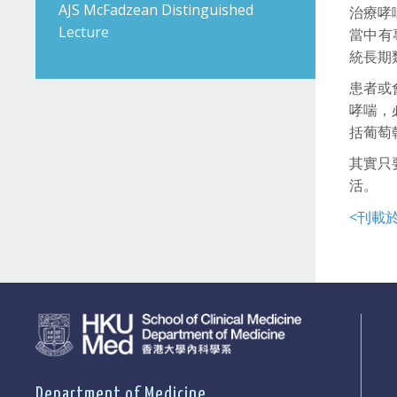
AJS McFadzean Distinguished
治療哮
Lecture
當中有
統長期
患者或
哮喘，
括葡萄
其實只
活。
<刊載於
Department of Medicine