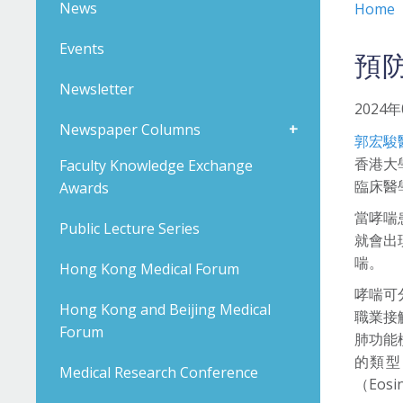
News
Home
Events
預
Newsletter
2024
Newspaper Columns
郭宏駿
香港大
Faculty Knowledge Exchange
臨床醫
Awards
當哮喘
Public Lecture Series
就會出
喘。
Hong Kong Medical Forum
哮喘可
Hong Kong and Beijing Medical
職業接
Forum
肺功能
的類型
Medical Research Conference
（Eos