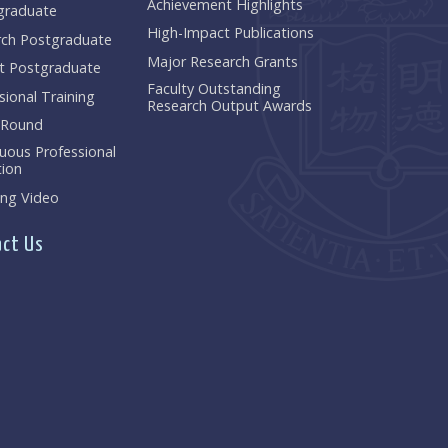
Achievement Highlights
graduate
High-Impact Publications
rch Postgraduate
Major Research Grants
t Postgraduate
Faculty Outstanding
sional Training
Research Output Awards
 Round
uous Professional
ion
ng Video
ct Us