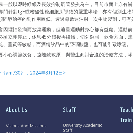
喘一般以即時紓緩及長效抑制氣管發炎為主，目前市面上亦有嶄
專門針對IgE或嗜酸性粒細胞所導致的嚴重哮喘，亦有個別生
類固醇治療的副作用較低。透過每數週注射一次生物製劑，可有
會因懼怕發病而放棄運動，但適量運動對身心都有益處。運動前
必須立即停止，休息45分鐘後再繼續，切勿勉强。飲食方面，
乾、薑黃等敏感，而酒精飲品中的亞硝酸鹽，也可能引致哮喘。
要小心調節飲食，遠離致敏原，與醫生商討合適的治療方法，哮
《am730》，2024年8月12日>
About Us
Staff
Teach
Train
University Academic
Visions And Missions
Staff