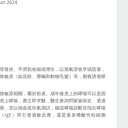
ust 2024
管發炎、平滑肌收縮或增生，以致氣管收窄或阻塞，
致敏原（如花粉、塵蟎和動物毛髮）等，都會誘發哮
致敏原相關，屬於前者。成年後患上的哮喘可以是因
患上哮喘，應立即求醫，醫生會詢問家族病史、透過
善，並以抽血或吹氣測試，確認哮喘診斷並找出哮喘
（IgE）而引發過敏反應，還是過多嗜酸性粒細胞