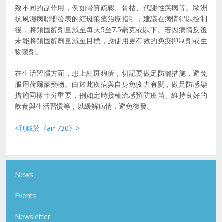
致不同的副作用，例如骨質疏鬆、骨枯、代謝性疾病等。歐洲
抗風濕病聯盟發表的紅斑狼瘡治療指引，建議在病情得以控制
後，將類固醇劑量減至每天5至7.5毫克或以下。若因病情反覆
未能將類固醇劑量減至目標，應使用更有效的免疫抑制劑或生
物製劑。
在生活習慣方面，患上紅斑狼瘡，切記要做足防曬措施，避免
服用荷爾蒙藥物。由於此疾病與自身免疫力有關，做足防感染
措施同樣十分重要，例如定時接種流感預防疫苗、維持良好的
飲食與生活習慣等，以緩解病情，避免復發。
<刊載於《am730》>
News
Events
Newsletter