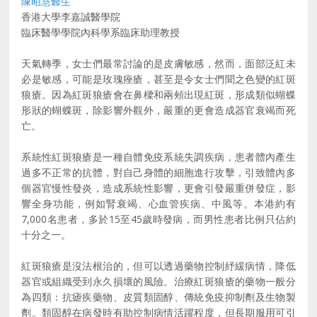
陳昭慧醫生
香港大學李嘉誠醫學院
臨床醫學學院內科學系臨床助理教授
天氣轉季，女士們最常討論的是皮膚敏感，然而，面部泛紅未
必是敏感，可能是玫瑰痤瘡，甚至是令女士們聞之色變的紅斑
狼瘡。因為紅斑狼瘡會在鼻樑和兩頰出現紅斑，形成類似蝴蝶
形狀的蝴蝶斑，除影響外觀外，嚴重的更會造成器官衰竭而死
亡。
系統性紅斑狼瘡是一種自體免疫系統失調疾病，患者體內產生
過多不正常的抗體，對自己身體的細胞進行攻擊，引致體內多
個器官慢性發炎，造成系統性影響，更會引發嚴重併發症，影
響全身功能，例如腎衰竭、心血管疾病、中風等。本港約有
7,000名患者，多於15至45歲時發病，而男性患者比例只佔約
十分之一。
紅斑狼瘡是沒法根治的，但可以透過藥物控制紓緩病情，降低
器官或組織受到永久損壞的風險。治療紅斑狼瘡的藥物一般分
為四類：抗瘧疾藥物、皮質類固醇、傳統免疫抑制劑及生物製
劑。類固醇在病發時有助控制病情活躍程度，但長期服用可引