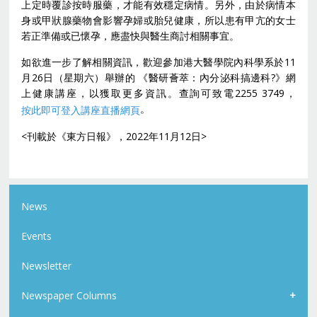
上定時覆診按時服藥，才能有效穩定病情。另外，由於病情本
身或甲狀腺藥物會影響孕婦或胎兒健康，所以患有甲亢的女士
若正準備或已懷孕，應盡快與醫生商討相關事宜。
如欲進一步了解相關資訊，歡迎參加港大醫學院內科學系於11
月26日（星期六）舉辦的 《醫研薈萃：內分泌科搞邊科?》網
上健康講座，以獲取更多資訊。查詢可致電2255 3749，
。
按此即可登入講座直播網頁
<刊載於《東方日報》，2022年11月12日>
News
Events
Newsletter
Newspaper Columns