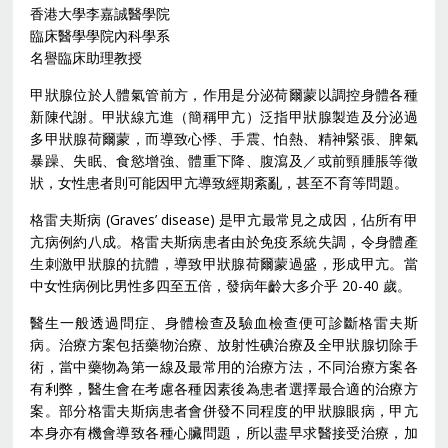
香港大學李嘉誠醫學院
臨床醫學學院內科學系
名譽臨床助理教授
甲狀腺位於人體氣管前方，作用是分泌荷爾蒙以調控身體各種
新陳代謝。甲狀線亢進（簡稱甲亢）泛指甲狀腺製造及分泌過
多甲狀腺荷爾蒙，而導致心悸、手震、怕熱、精神緊張、脾氣
暴躁、失眠、食慾增強、體重下降、腹瀉及／或前頸腫脹等徵
狀，女性患者則可能因甲亢導致經期紊亂，甚至不育等問題。
格雷夫斯病 (Graves’ disease) 是甲亢最常見之成因，佔所有甲
亢病例約八成。格雷夫斯病患者由於免疫系統失調，令身體產
生刺激甲狀腺的抗體，導致甲狀腺荷爾蒙過盛，形成甲亢。當
中女性病例比男性多四至五倍，發病年齡大多介乎 20-40 歲。
醫生一般透過問症、身體檢查及驗血檢查便可診斷格雷夫斯
病。治療方案包括藥物治療、放射性碘治療及全甲狀腺切除手
術，當中藥物為第一線及最常用的治療方法，不同治療方案各
有利弊，醫生會在考慮各種因素後為患者選擇最合適的治療方
案。部分格雷夫斯病患者會併發不同程度的甲狀腺眼病，甲亢
本身亦有機會導致各種心臟問題，所以盡早求醫接受治療，加