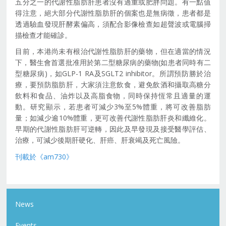
五分之一的代謝性脂肪肝患者沒有過重或肥胖問題。有一點值
得注意，絕大部分代謝性脂肪肝的個案也是無病徵，患者都是
透過驗血發現肝酵素偏高，須配合影像檢查如超聲波或電腦掃
描檢查才能確診。
目前，本港尚未有根治代謝性脂肪肝的藥物，但在適當的情況
下，醫生會首選批准用於第二型糖尿病的藥物(如患者同時有二
型糖尿病)，如GLP-1 RA及SGLT2 inhibitor。所謂預防勝於治
療，要預防脂肪肝，大家須注意飲食，避免飲酒和攝取高糖分
飲料和食品、油炸以及高脂食物，同時保持恆常且適量的運
動。研究顯示，若患者可減少3%至5%體重，將可改善脂肪
量；如減少逾10%體重，更可改善代謝性脂肪肝炎和纖維化。
早期的代謝性脂肪肝可逆轉，因此及早發現及接受醫學評估、
治療，可減少後期肝硬化、肝癌、肝衰竭及死亡風險。
刊載於《am730》
News
Events