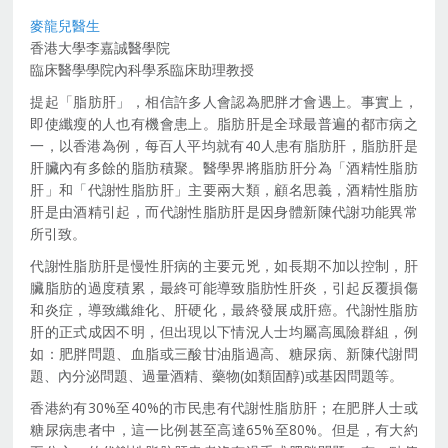
麥龍兒醫生
香港大學李嘉誠醫學院
臨床醫學學院內科學系臨床助理教授
提起「脂肪肝」，相信許多人會認為肥胖才會遇上。事實上，
即使纖瘦的人也有機會患上。脂肪肝是全球最普遍的都市病之
一，以香港為例，每百人平均就有40人患有脂肪肝，脂肪肝是
肝臟內有多餘的脂肪積聚。醫學界將脂肪肝分為「酒精性脂肪
肝」和「代謝性脂肪肝」主要兩大類，顧名思義，酒精性脂肪
肝是由酒精引起，而代謝性脂肪肝是因身體新陳代謝功能異常
所引致。
代謝性脂肪肝是慢性肝病的主要元兇，如長期不加以控制，肝
臟脂肪的過度積累，最終可能導致脂肪性肝炎，引起反覆損傷
和炎症，導致纖維化、肝硬化，最終發展成肝癌。代謝性脂肪
肝的正式成因不明，但出現以下情況人士均屬高風險群組，例
如：肥胖問題、血脂或三酸甘油脂過高、糖尿病、新陳代謝問
題、內分泌問題、過量酒精、藥物(如類固醇)或基因問題等。
香港約有30%至40%的市民患有代謝性脂肪肝；在肥胖人士或
糖尿病患者中，這一比例甚至高達65%至80%。但是，有大約