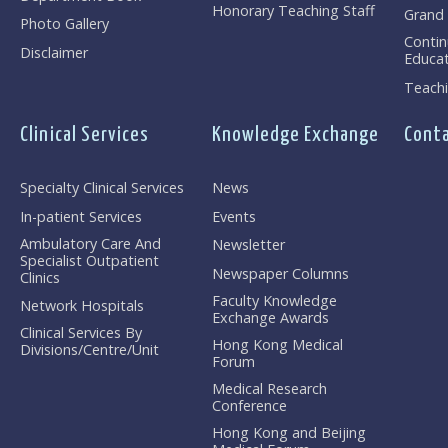
Honorary Teaching Staff
Grand
Photo Gallery
Contin
Disclaimer
Educat
Teachi
Clinical Services
Knowledge Exchange
Conta
Specialty Clinical Services
News
In-patient Services
Events
Ambulatory Care And
Newsletter
Specialist Outpatient
Newspaper Columns
Clinics
Faculty Knowledge
Network Hospitals
Exchange Awards
Clinical Services By
Hong Kong Medical
Divisions/Centre/Unit
Forum
Medical Research
Conference
Hong Kong and Beijing