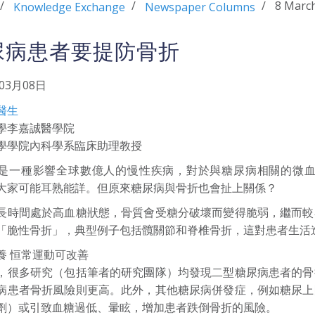
8 Marc
Knowledge Exchange
Newspaper Columns
尿病患者要提防骨折
年03月08日
醫生
學李嘉誠醫學院
學學院內科學系臨床助理教授
是一種影響全球數億人的慢性疾病，對於與糖尿病相關的微
大家可能耳熟能詳。但原來糖尿病與骨折也會扯上關係？
長時間處於高血糖狀態，骨質會受糖分破壞而變得脆弱，繼而較
「脆性骨折」，典型例子包括髖關節和脊椎骨折，這對患者生活
養 恒常運動可改善
，很多研究（包括筆者的研究團隊）均發現二型糖尿病患者的骨
病患者骨折風險則更高。此外，其他糖尿病併發症，例如糖尿上
劑）或引致血糖過低、暈眩，增加患者跌倒骨折的風險。