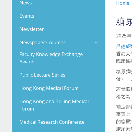
News
Home
Events
糖
Newsletter
2025
Newspaper Columns
呂德威
香港大
Faculty Knowledge Exchange
臨床醫
Awards
糖尿病
Public Lecture Series
發），
Hong Kong Medical Forum
若骨骼
稱之為
Hong Kong and Beijing Medical
補足營
Forum
事實上
的糖尿
Medical Research Conference
胺尿素