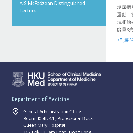
AJS McFadzean Distinguished
糖尿病
Lecture
運動。
現和治
能量X
<刊載
Department of Medicine
General Administration Office
Room 405B, 4/F, Professorial Block
Queen Mary Hospital
102 Pok Fu Lam Road, Hong Kong