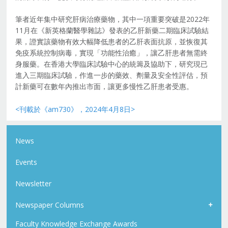
筆者近年集中研究肝病治療藥物，其中一項重要突破是2022年
11月在《新英格蘭醫學雜誌》發表的乙肝新藥二期臨床試驗結
果，證實該藥物有效大幅降低患者的乙肝表面抗原，並恢復其
免疫系統控制病毒，實現「功能性治癒」，讓乙肝患者無需終
身服藥。在香港大學臨床試驗中心的統籌及協助下，研究現已
進入三期臨床試驗，作進一步的藥效、劑量及安全性評估，預
計新藥可在數年內推出市面，讓更多慢性乙肝患者受惠。
<刊載於《am730》，2024年4月8日>
News
Events
Newsletter
Newspaper Columns
Faculty Knowledge Exchange Awards