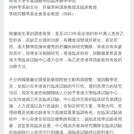
香港大學李嘉誠醫學院臨床醫學學院
內科學系副主任、肝腸胃科講座教授及臨床教授
李樹芬醫學基金會基金教授（內科）
根據衞生署的調查推算，直至2023年底全港約有41萬人患有乙
型肝炎，若缺乏合適的治療，有機會演變成肝硬化，甚至肝
癌。港大醫學院擁有優秀的肝臟疾病研究團隊，筆者亦有幸參
與其中，領導多項相關研究，透過臨床科研，與醫藥業界及香
港大學臨床試驗中心通力合作，為乙肝患者尋找嶄新而有效的
治療方法。
不少跨國藥廠在開發新藥期間會主動和我聯繫，徵詢醫學意
見，並探討在本港進行臨床試驗的可行性。遇到具潛力的研究
項目，我首先會把相關聯絡人介紹予香港大學臨床試驗中心，
以安排後續工作及臨床試驗。中心提供完善的臨床研究基礎設
施、人力資源以及行政協助，在制定研究方案、草擬合同、管
理經費及招募志願者等方面擔當重要協調角色；在臨床試驗過
程中，中心亦會安排指定藥劑師和護士，協助及指導志願者用
藥，並監察其臨床反應；中心職員亦會為研究團隊在臨床試驗
的前線執行上提供可行的建議，讓臨床試驗得以順利進行。