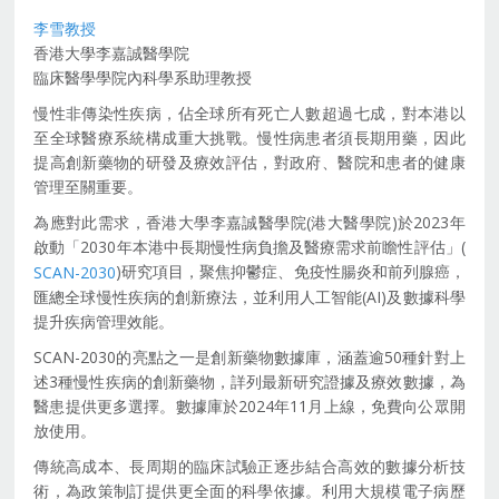
李雪教授
香港大學李嘉誠醫學院
臨床醫學學院內科學系助理教授
慢性非傳染性疾病，佔全球所有死亡人數超過七成，對本港以
至全球醫療系統構成重大挑戰。慢性病患者須長期用藥，因此
提高創新藥物的研發及療效評估，對政府、醫院和患者的健康
管理至關重要。
為應對此需求，香港大學李嘉誠醫學院(港大醫學院)於2023年
啟動「2030年本港中長期慢性病負擔及醫療需求前瞻性評估」(
)研究項目，聚焦抑鬱症、免疫性腸炎和前列腺癌，
SCAN-2030
匯總全球慢性疾病的創新療法，並利用人工智能(AI)及數據科學
提升疾病管理效能。
SCAN-2030的亮點之一是創新藥物數據庫，涵蓋逾50種針對上
述3種慢性疾病的創新藥物，詳列最新研究證據及療效數據，為
醫患提供更多選擇。數據庫於2024年11月上線，免費向公眾開
放使用。
傳統高成本、長周期的臨床試驗正逐步結合高效的數據分析技
術，為政策制訂提供更全面的科學依據。利用大規模電子病歷