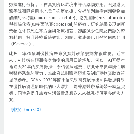
數據進行分析，可在真實臨床環境中評估藥物效用。例如港大
醫學院團隊運用本地電子病歷數據，分析前列腺癌創新藥物如
醋酸阿比特龍(abiraterone acetate)、恩扎盧胺(enzalutamide)
與傳統化療(如多西他賽docetaxel)的療效，研究結果發現創新
藥物在降低死亡率方面與化療相若，卻能減少住院及門診的資
源耗用，提升醫療系統效能。相關研究成果已刊登於國際期刊
《iScience》。
此外，準確預測慢性病未來負擔對政策規劃亦很重要。近年
來，AI技術在預測疾病負擔的應用日益增加。例如，AI可從本
地過去20年的疾病數據中學習發展趨勢，預測未來數年慢性病
對醫療系統的壓力，為政府規劃醫療預算及制訂藥物資助政策
提供參考。SCAN-2030等醫學信息學研究展示出AI與數據科學
在慢性病管理新時代的巨大潛力，為香港醫療系統帶來轉型契
機，同時為提升患者生活質量及應對未來挑戰提供更多解決方
案。
刊載於《am730》